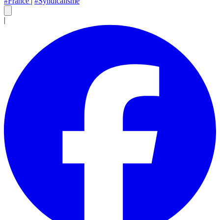
#France
|
#Syndicalisme
|