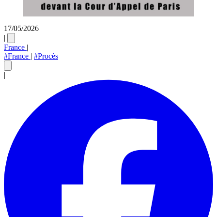
17/05/2026
|
France
|
#France
|
#Procès
|