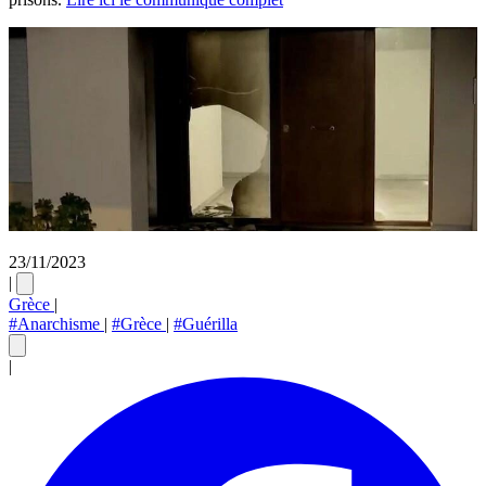
23/11/2023
|
Grèce
|
#Anarchisme
|
#Grèce
|
#Guérilla
|