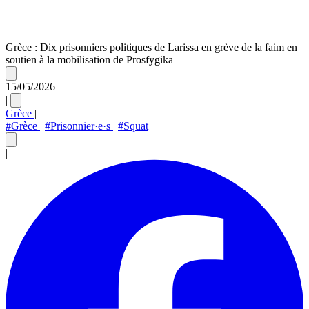
Grèce : Dix prisonniers politiques de Larissa en grève de la faim en
soutien à la mobilisation de Prosfygika
15/05/2026
|
Grèce
|
#Grèce
|
#Prisonnier·e·s
|
#Squat
|