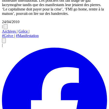
monétaire international. Les policiers ont fait usage de gaz
lacrymogène tandis que des manifestants leur jetaient des pierres.
‘Le capitalisme doit payer pour la crise’, ‘FMI go home, rentre à la
maison’, pouvait-on lire sur des banderoles.
24/04/2010
|
Archives
|
Grèce
|
#Grèce
|
#Manifestation
|