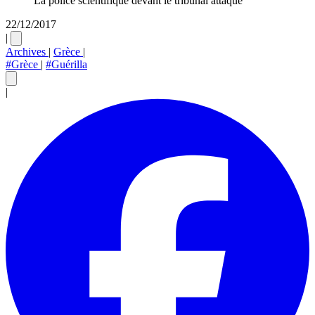
La police scientifique devant le tribunal attaqué
22/12/2017
|
Archives
|
Grèce
|
#Grèce
|
#Guérilla
|