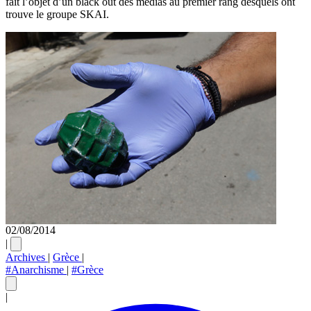
fait l’objet d’un black out des médias au premier rang desquels ont
trouve le groupe SKAI.
02/08/2014
|
Archives
|
Grèce
|
#Anarchisme
|
#Grèce
|