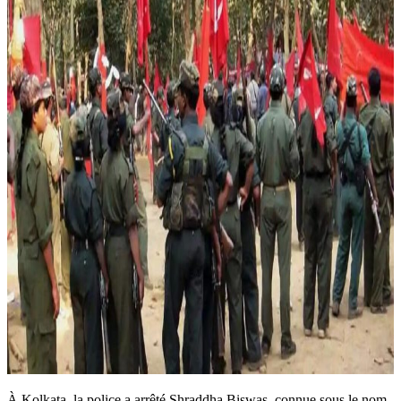
À Kolkata, la police a arrêté Shraddha Biswas, connue sous le nom