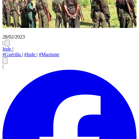
28/02/2023
|
Inde
|
#Guérilla
|
#Inde
|
#Maoïsme
|