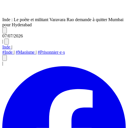
Inde : Le poète et militant Varavara Rao demande à quitter Mumbai
pour Hyderabad
07/07/2026
|
Inde
|
#Inde
|
#Maoïsme
|
#Prisonnier·e·s
|