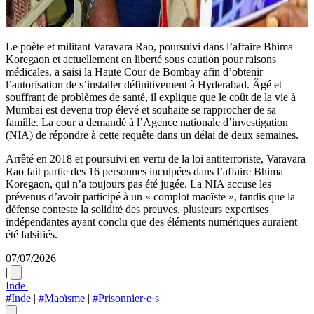
Le poète et militant Varavara Rao, poursuivi dans l’affaire Bhima
Koregaon et actuellement en liberté sous caution pour raisons
médicales, a saisi la Haute Cour de Bombay afin d’obtenir
l’autorisation de s’installer définitivement à Hyderabad. Âgé et
souffrant de problèmes de santé, il explique que le coût de la vie à
Mumbai est devenu trop élevé et souhaite se rapprocher de sa
famille. La cour a demandé à l’Agence nationale d’investigation
(NIA) de répondre à cette requête dans un délai de deux semaines.
Arrêté en 2018 et poursuivi en vertu de la loi antiterroriste, Varavara
Rao fait partie des 16 personnes inculpées dans l’affaire Bhima
Koregaon, qui n’a toujours pas été jugée. La NIA accuse les
prévenus d’avoir participé à un « complot maoïste », tandis que la
défense conteste la solidité des preuves, plusieurs expertises
indépendantes ayant conclu que des éléments numériques auraient
été falsifiés.
07/07/2026
|
Inde
|
#Inde
|
#Maoïsme
|
#Prisonnier·e·s