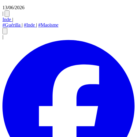
13/06/2026
|
Inde
|
#Guérilla
|
#Inde
|
#Maoïsme
|