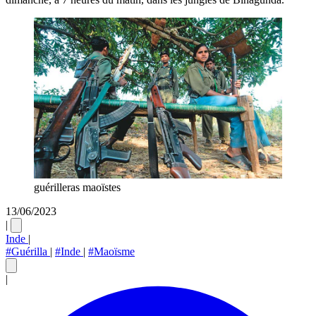
guérilleras maoïstes
13/06/2023
|
Inde
|
#Guérilla
|
#Inde
|
#Maoïsme
|