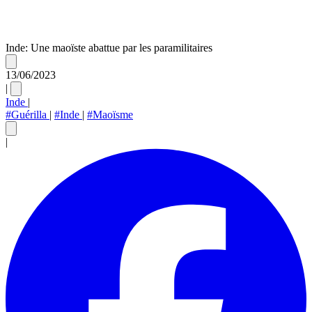
Inde: Une maoïste abattue par les paramilitaires
13/06/2023
|
Inde
|
#Guérilla
|
#Inde
|
#Maoïsme
|