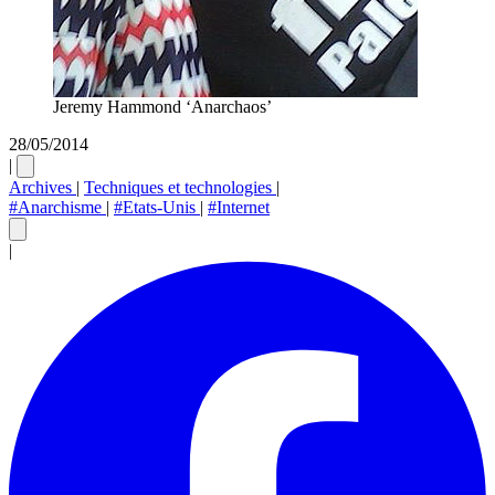
Jeremy Hammond ‘Anarchaos’
28/05/2014
|
Archives
|
Techniques et technologies
|
#Anarchisme
|
#Etats-Unis
|
#Internet
|