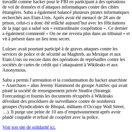
travaillé comme hacker pour le FBI en participant à des opérations
de vol de données et d’attaques informatiques contre des cibles
étrangères. Sabu a également balancé plusieurs pirates informatiques
recherchés aux Etats-Unis. Après avoir été menacé de 28 ans de
prison, celui-ci a donc été relâché aujourd’hui avec les félicitations
de la juge qui a salué son « extraordinaire coopération ». Ce dernier
a également commenté « On ne me reverra plus dans un tribunal » et
vit à présent dans un lieu tenu secret.
Lulzsec avait pourtant participé à de graves attaques contre les
services de police et de sécurité au Maghreb, au Mexique et aux
Etats-Unis ou encore dans des opérations de représailles contre les
sociétés de cartes de crédit qui s’attaquaient à Wikileaks et aux
Anonymous.
Sabu a permis l’arrestation et la condamnation du hacker anarchiste
« Anarchaos » alias Jeremy Hammond du groupe AntiSec qui avait
piraté la société de renseignement privée Stratfor (Strategic
Forecasting) et fournis les documents récupérés à Wikileaks
dévoilant des procédures de surveillance contre de nombreux
groupes (Syndicalistes de Bhopal, militants d’Occupy Wall Street,
…). Il purge une peine de 10 ans d’emprisonnement après avoir
plaidé coupable et refusé de coopérer avec la police.
Voir son site de solidarité ici.