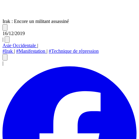
Irak : Encore un militant assassiné
16/12/2019
|
Asie Occidentale
|
#Irak
|
#Manifestation
|
#Technique de répression
|