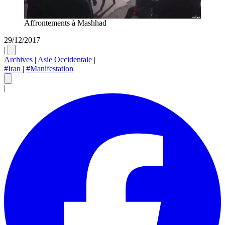
Affrontements à Mashhad
29/12/2017
|
Archives
|
Asie Occidentale
|
#Iran
|
#Manifestation
|