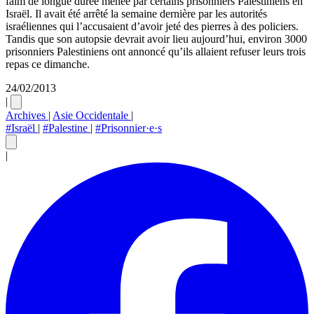
faim de longue durée menée par certains prisonniers Palestiniens en
Israël. Il avait été arrêté la semaine dernière par les autorités
israéliennes qui l’accusaient d’avoir jeté des pierres à des policiers.
Tandis que son autopsie devrait avoir lieu aujourd’hui, environ 3000
prisonniers Palestiniens ont annoncé qu’ils allaient refuser leurs trois
repas ce dimanche.
24/02/2013
|
Archives
|
Asie Occidentale
|
#Israël
|
#Palestine
|
#Prisonnier·e·s
|