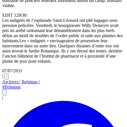
douzaine de policiers fédéraux tournaient autour du camp, brassard
visible.
EDIT 12H30:
Les indignés de l’esplanade Saint-Léonard ont plié bagages sous
pression policière. Vendredi, le bourgmestre Willy Demeyer avait
pris un arrêté ordonnant leur démantèlement dans les plus brefs
délais au motif de troubles de l’ordre public et suite aux plaintes des
habitants.Les « indignés » envisageaient de poursuivre leur
mouvement dans un autre lieu. Quelques dizaines d’entre eux ont
ainsi investi le Jardin Botanique. Ils y ont dressé des tentes, derrière
l’ancien bâtiment de l’Institut de pharmacie et à proximité d’une
plaine de jeux pour enfants.
07/07/2011
|
Archives
|
Belgique
|
#Belgique
|