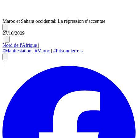
Maroc et Sahara occidental: La répression s’accentue
27/10/2009
|
Nord de l'Afrique
|
#Manifestation
|
#Maroc
|
#Prisonnier·e·s
|