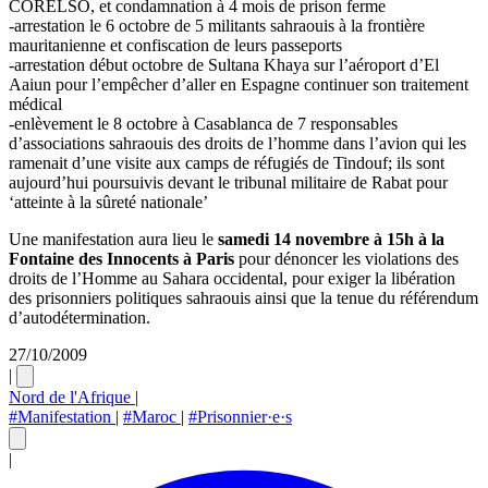
CORELSO, et condamnation à 4 mois de prison ferme
-arrestation le 6 octobre de 5 militants sahraouis à la frontière
mauritanienne et confiscation de leurs passeports
-arrestation début octobre de Sultana Khaya sur l’aéroport d’El
Aaiun pour l’empêcher d’aller en Espagne continuer son traitement
médical
-enlèvement le 8 octobre à Casablanca de 7 responsables
d’associations sahraouis des droits de l’homme dans l’avion qui les
ramenait d’une visite aux camps de réfugiés de Tindouf; ils sont
aujourd’hui poursuivis devant le tribunal militaire de Rabat pour
‘atteinte à la sûreté nationale’
Une manifestation aura lieu le
samedi 14 novembre à 15h à la
Fontaine des Innocents à Paris
pour dénoncer les violations des
droits de l’Homme au Sahara occidental, pour exiger la libération
des prisonniers politiques sahraouis ainsi que la tenue du référendum
d’autodétermination.
27/10/2009
|
Nord de l'Afrique
|
#Manifestation
|
#Maroc
|
#Prisonnier·e·s
|