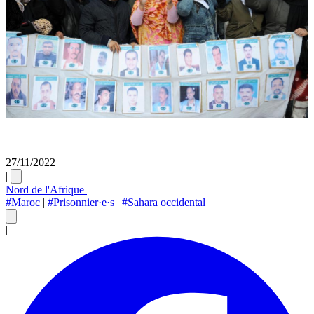
27/11/2022
|
Nord de l'Afrique
|
#Maroc
|
#Prisonnier·e·s
|
#Sahara occidental
|