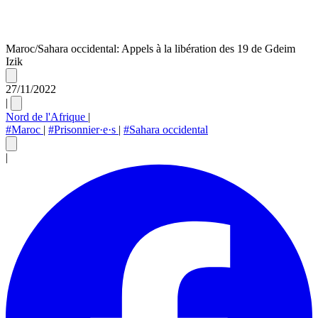
Maroc/Sahara occidental: Appels à la libération des 19 de Gdeim
Izik
27/11/2022
|
Nord de l'Afrique
|
#Maroc
|
#Prisonnier·e·s
|
#Sahara occidental
|