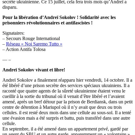
secrète ukrainienne. Ce 15 juillet, cela fera trois mois qu’Andreï a
disparu.
Pour la libération d’Andreï Sokolov ! Solidarité avec les
prisonniers révolutionnaires et antifascistes !
Signataires:
– Secours Rouge International
–
Réseau « Noi Saremo Tutto »
– Action Antifa Tolosa
— –
Andreï Sokolov vivant et libre!
Andreï Sokolov a finalement réapparu hier vendredi, 14 octobre. Il a
été libéré d’une prison secrète des services spéciaux ukrainiens. Il a
raconté que quatre agents de la sûreté ukrainienne étaient venu le
cueillir à la sortie du tribunal où il venait d’être libéré et l’avaient
amené, après un bref détour par la prison de Berdiansk, dans un petit
centre de détention à Mariupol où il n’y avait que deux ou trois
cellules. il est resté deux mois dans une cellule au sous-sol. Il a tenté
une évasion mais a été surpris et battu, puis transféré dans une autre
cellule.
En septembre, il a été amené dans un appartement privé, gardé par
un agent du SBU et un autre garde, apparemment un « volontaire »