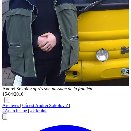
Andreï Sokol
ov après son passage de la frontière
15/04/2016
|
Archives
|
Où est Andreï Sokolov ?
|
#Anarchisme
|
#Ukraine
|