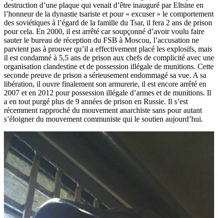
destruction d’une plaque qui venait d’être inauguré par Eltsine en
l’honneur de la dynastie tsariste et pour « excuser » le comportement
des soviétiques à l’égard de la famille du Tsar, il fera 2 ans de prison
pour cela. En 2000, il est arrêté car soupçonné d’avoir voulu faire
sauter le bureau de réception du FSB à Moscou, l’accusation ne
parvient pas à prouver qu’il a effectivement placé les explosifs, mais
il est condamné à 5,5 ans de prison aux chefs de complicité avec une
organisation clandestine et de possession illégale de munitions. Cette
seconde preuve de prison a sérieusement endommagé sa vue. A sa
libération, il ouvre finalement son armurerie, il est encore arrêté en
2007 et en 2012 pour possession illégale d’armes et de munitions. Il
a en tout purgé plus de 9 années de prison en Russie. Il s’est
récemment rapproché du mouvement anarchiste sans pour autant
s’éloigner du mouvement communiste qui le soutien aujourd’hui.