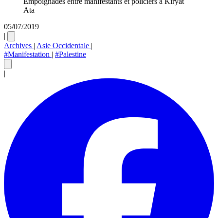
Empoignades entre manifestants et policiers à Kiryat
Ata
05/07/2019
|
Archives
|
Asie Occidentale
|
#Manifestation
|
#Palestine
|