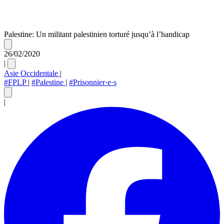
Palestine: Un militant palestinien torturé jusqu’à l’handicap
26/02/2020
|
Asie Occidentale
|
#FPLP
|
#Palestine
|
#Prisonnier·e·s
|