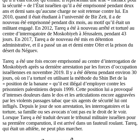
la sécurité » de l’État israélien qu’il a été emprisonné pendant deux
ans et demi sans qu’aucune charge ne soit retenue contre lui. En
2010, quand il était étudiant à l’université de Bir Zeit, il a de
nouveau été emprisonné pendant dix mois, au motif qu’il était un
militant engagé. En 2012, Tareq a été à nouveau arrêté et torturé au
centre d’interrogatoire de Moskobiyeh à Jérusalem, pendant 43
jours. En 2017, Tareq a de nouveau été mis en détention
administrative, et il a passé un an et demi entre Ofer et la prison du
désert du Néguev.
Tareq a été une fois encore emprisonné au centre d’interrogation de
Moskobiyeh après sa dernière arrestation par les forces d’occupation
israéliennes en novembre 2019. Il y a été détenu pendant environ 30
jours, où on l’a torturé en utilisant la méthode du Shin Bet de la
« position de la banane » qu’il est illégal d’employer contre les
prisonniers palestiniens depuis 1999. Cette position lui a provoqué
d’intenses douleurs dans le dos et les articulations encore aggravées
par les violents passages tabac que six agents de sécurité lui ont
infligés. Depuis le jour de son arrestation, les interrogatoires et la
torture, sa famille ou ses avocats n’ont pas eu le droit de le voir.
Lorsque Tareq a été traduit devant le tribunal militaire israélien pour
sa première comparution, il est arrivé dans un fauteuil roulant. Tareq,
qui était un athlète, ne peut plus marcher.