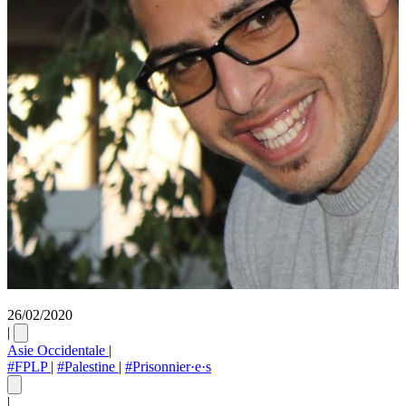
26/02/2020
|
Asie Occidentale
|
#FPLP
|
#Palestine
|
#Prisonnier·e·s
|