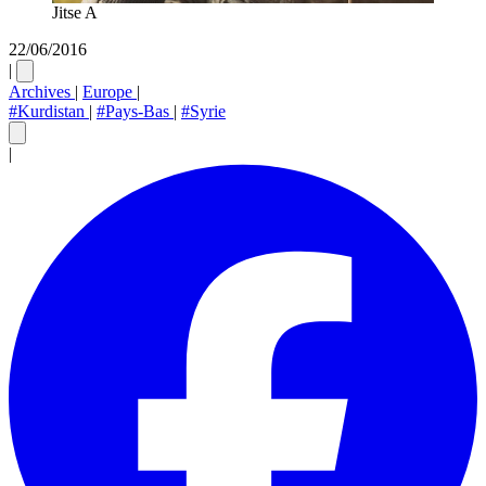
Jitse A
22/06/2016
|
Archives
|
Europe
|
#Kurdistan
|
#Pays-Bas
|
#Syrie
|