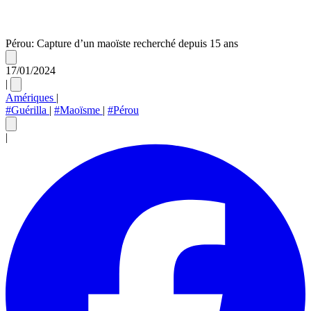
Pérou: Capture d’un maoïste recherché depuis 15 ans
17/01/2024
|
Amériques
|
#Guérilla
|
#Maoïsme
|
#Pérou
|