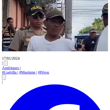
17/01/2024
|
Amériques
|
#Guérilla
|
#Maoïsme
|
#Pérou
|