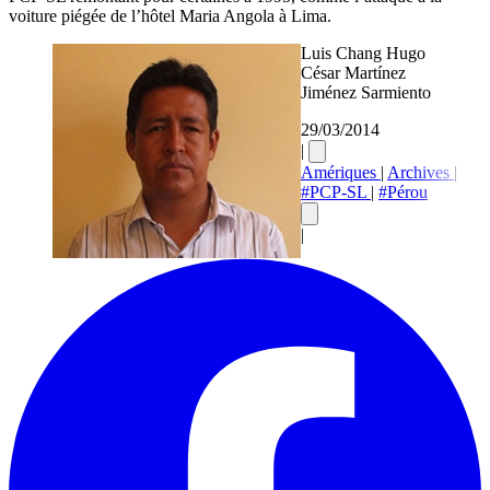
voiture piégée de l’hôtel Maria Angola à Lima.
Luis Chang Hugo
César Martínez
Jiménez Sarmiento
29/03/2014
|
Amériques
|
Archives
|
#PCP-SL
|
#Pérou
|