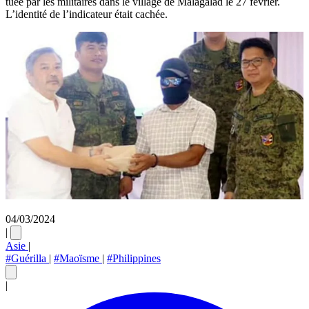
tuée par les militaires dans le village de Malagalad le 27 février.
L’identité de l’indicateur était cachée.
04/03/2024
|
Asie
|
#Guérilla
|
#Maoïsme
|
#Philippines
|