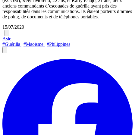
(RCOM), Relyn Moreno, 22 ans, et Raffy Patajo, 21 ans, deux
anciens commandants d’escouades de guérilla ayant pris des
responsabilités dans les communications. Ils étaient porteurs d’armes
de poing, de documents et de téléphones portables.
15/07/2020
|
Asie
|
#Guérilla
|
#Maoïsme
|
#Philippines
|