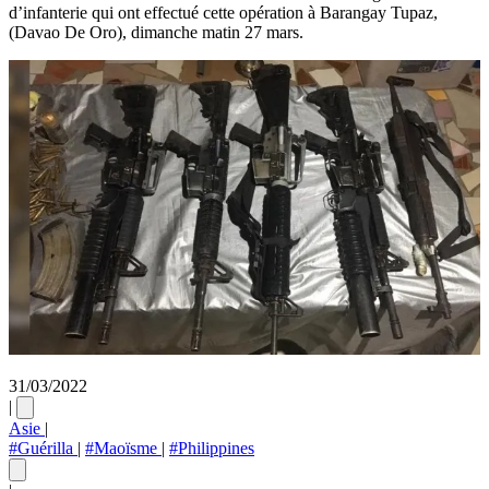
d’infanterie qui ont effectué cette opération à Barangay Tupaz,
(Davao De Oro), dimanche matin 27 mars.
31/03/2022
|
Asie
|
#Guérilla
|
#Maoïsme
|
#Philippines