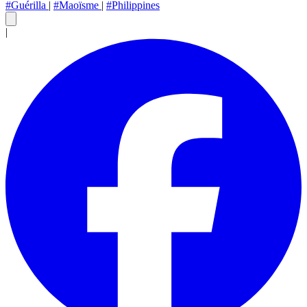
#Guérilla
|
#Maoïsme
|
#Philippines
|