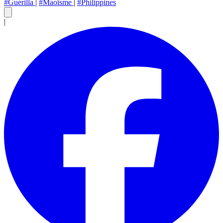
#Guérilla
|
#Maoïsme
|
#Philippines
|