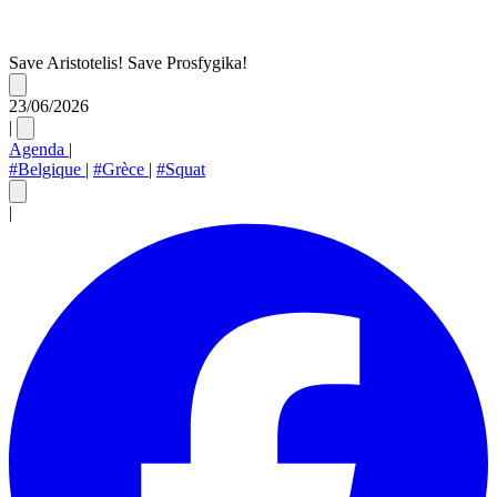
Save Aristotelis! Save Prosfygika!
23/06/2026
|
Agenda
|
#Belgique
|
#Grèce
|
#Squat
|