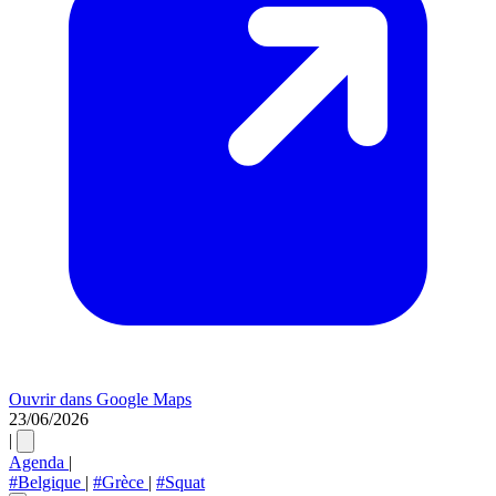
Ouvrir dans Google Maps
Leaflet
|
©
OpenStreetMap
contributors
23/06/2026
×
+
21h00
|
Agenda
|
−
Save Aristotelis! Save Prosfygika!
#Belgique
|
#Grèce
|
#Squat