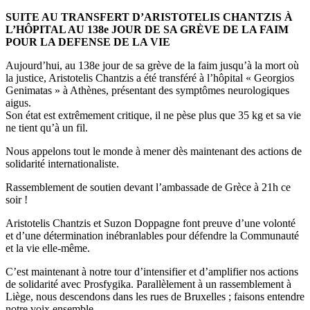
SUITE AU TRANSFERT D’ARISTOTELIS CHANTZIS À
L’HÔPITAL AU 138e JOUR DE SA GRÈVE DE LA FAIM
POUR LA DEFENSE DE LA VIE
Aujourd’hui, au 138e jour de sa grève de la faim jusqu’à la mort où
la justice, Aristotelis Chantzis a été transféré à l’hôpital « Georgios
Genimatas » à Athènes, présentant des symptômes neurologiques
aigus.
Son état est extrêmement critique, il ne pèse plus que 35 kg et sa vie
ne tient qu’à un fil.
Nous appelons tout le monde à mener dès maintenant des actions de
solidarité internationaliste.
Rassemblement de soutien devant l’ambassade de Grèce à 21h ce
soir !
Aristotelis Chantzis et Suzon Doppagne font preuve d’une volonté
et d’une détermination inébranlables pour défendre la Communauté
et la vie elle-même.
C’est maintenant à notre tour d’intensifier et d’amplifier nos actions
de solidarité avec Prosfygika. Parallèlement à un rassemblement à
Liège, nous descendons dans les rues de Bruxelles ; faisons entendre
notre voix ensemble.