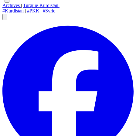
Archives
|
Turquie-Kurdistan
|
#Kurdistan
|
#PKK
|
#Syrie
|