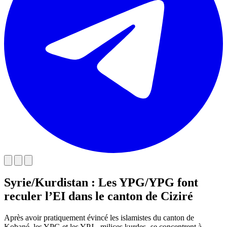
Syrie/Kurdistan : Les YPG/YPG font
reculer l’EI dans le canton de Ciziré
Après avoir pratiquement évincé les islamistes du canton de
Kobané, les YPG et les YPJ, -milices kurdes- se concentrent à