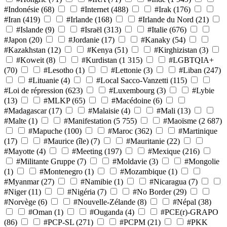
#Indonésie
(68)
#Internet
(488)
#Irak
(176)
#Iran
(419)
#Irlande
(168)
#Irlande du Nord
(21)
#Islande
(9)
#Israël
(313)
#Italie
(676)
#Japon
(20)
#Jordanie
(17)
#Kanaky
(54)
#Kazakhstan
(12)
#Kenya
(51)
#Kirghizistan
(3)
#Koweit
(8)
#Kurdistan
(1 315)
#LGBTQIA+
(70)
#Lesotho
(1)
#Lettonie
(3)
#Liban
(247)
#Lituanie
(4)
#Local Sacco-Vanzetti
(115)
#Loi de répression
(623)
#Luxembourg
(3)
#Lybie
(13)
#MLKP
(65)
#Macédoine
(6)
#Madagascar
(17)
#Malaisie
(4)
#Mali
(13)
#Malte
(1)
#Manifestation
(5 755)
#Maoïsme
(2 687)
#Mapuche
(100)
#Maroc
(362)
#Martinique
(17)
#Maurice (île)
(7)
#Mauritanie
(22)
#Mayotte
(4)
#Meeting
(197)
#Mexique
(216)
#Militante Gruppe
(7)
#Moldavie
(3)
#Mongolie
(1)
#Montenegro
(1)
#Mozambique
(1)
#Myanmar
(27)
#Namibie
(1)
#Nicaragua
(7)
#Niger
(11)
#Nigéria
(7)
#No Border
(29)
#Norvège
(6)
#Nouvelle-Zélande
(8)
#Népal
(38)
#Oman
(1)
#Ouganda
(4)
#PCE(r)-GRAPO
(86)
#PCP-SL
(271)
#PCPM
(21)
#PKK