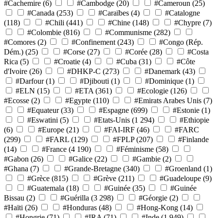
#Cachemire
(6)
#Cambodge
(20)
#Cameroun
(25)
#Canada
(253)
#Caraïbes
(4)
#Catalogne
(118)
#Chili
(441)
#Chine
(148)
#Chypre
(7)
#Colombie
(816)
#Communisme
(282)
#Comores
(2)
#Confinement
(243)
#Congo (Rép.
Dém.)
(25)
#Corse
(27)
#Corée
(28)
#Costa
Rica
(5)
#Croatie
(4)
#Cuba
(31)
#Côte
d'Ivoire
(26)
#DHKP-C
(273)
#Danemark
(43)
#Darfour
(1)
#Djibouti
(1)
#Dominique
(1)
#ELN
(15)
#ETA
(361)
#Ecologie
(126)
#Ecosse
(2)
#Egypte
(110)
#Emirats Arabes Unis
(7)
#Equateur
(33)
#Espagne
(699)
#Estonie
(1)
#Eswatini
(5)
#Etats-Unis
(1 294)
#Ethiopie
(6)
#Europe
(21)
#FAI-IRF
(46)
#FARC
(299)
#FARL
(129)
#FPLP
(207)
#Finlande
(14)
#France
(4 190)
#Féminisme
(58)
#Gabon
(26)
#Galice
(22)
#Gambie
(2)
#Ghana
(7)
#Grande-Bretagne
(340)
#Groenland
(1)
#Grèce
(815)
#Grève
(211)
#Guadeloupe
(9)
#Guatemala
(18)
#Guinée
(35)
#Guinée
Bissau
(2)
#Guérilla
(3 298)
#Géorgie
(2)
#Haïti
(26)
#Honduras
(48)
#Hong-Kong
(14)
#Hongrie
(71)
#IRA
(71)
#Inde
(1 949)