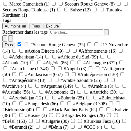
Marco Camenisch
(1)
Secours Rouge Genève
(8)
Secours Rouge Toulouse
(1)
Suisse
(12)
Turquie-
Kurdistan
(1)
Tags
Au moins un
Tous
Exclure
Rechercher dans les tags
#Secours Rouge Genève
(35)
#17 Novembre
Tous
(14)
#Action Directe
(89)
#Affrontements
(16)
#Afghanistan
(14)
#Afrique du Sud
(99)
#Albanie
(10)
#Algérie
(86)
#Allemagne
(872)
#Anarchisme
(1 343)
#Angola
(3)
#Anti-guerre
(50)
#Antifascisme
(667)
#Antirépression
(130)
#Antispécisme
(13)
#Arabie Saoudite
(25)
#Archive
(4)
#Argentine
(149)
#Arménie
(8)
#Australie
(56)
#Autonomie
(2)
#Autriche
(30)
#Azerbaïdjan
(12)
#Bahrein
(25)
#Baloutchistan
(10)
#Bangladesh
(66)
#Belgique
(3 398)
#Biélorussie
(45)
#Black Panther Party
(65)
#Bolivie
(38)
#Bosnie
(3)
#Brigades Rouges
(28)
#Brésil
(163)
#Bulgarie
(30)
#Burkina Faso
(10)
#Burundi
(2)
#Bénin
(7)
#CCC
(4)