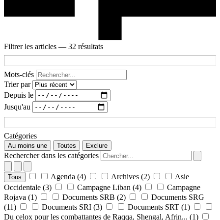
Filtrer les articles
— 32 résultats
Mots-clés
Trier par
Depuis le
Jusqu'au
Catégories
Au moins une
Toutes
Exclure
Rechercher dans les catégories
Agenda
(4)
Archives
(2)
Asie
Tous
Occidentale
(3)
Campagne Liban
(4)
Campagne
Rojava
(1)
Documents SRB
(2)
Documents SRG
(11)
Documents SRI
(3)
Documents SRT
(1)
Du celox pour les combattantes de Raqqa, Shengal, Afrin...
(1)