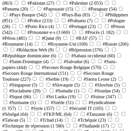
(863)
#Pakistan
(27)
#Palestine
(2 053)
#Panama
(20)
#Papouasie
(15)
#Paraguay
(54)
#Pays Basque
(542)
#Pays-Bas
(83)
#Philippines
(851)
#Police
(233)
#Polisario
(7)
#Pologne
(28)
#Porto Rico
(4)
#Portugal
(23)
#Prison
(542)
#Prisonnier·e·s
(3 669)
#Procès
(1 182)
#Pérou
(481)
#Qatar
(9)
#RAF
(57)
#Roumanie
(14)
#Royaume-Uni
(169)
#Russie
(266)
#Rédaction Web
(9)
#Répression
(376)
#République dominicaine
(6)
#Sahara occidental
(60)
#Saint-Domingue
(4)
#Salvador
(6)
#Sans-
papiers
(444)
#Secours Rouge Belgique
(570)
#Secours Rouge International
(151)
#Secours Rouge
Toulouse
(227)
#Serbie
(19)
#Sierra Leone
(2)
#Singapour
(5)
#Slovaquie
(5)
#Slovénie
(5)
#Socialisme
(29)
#Somalie
(1)
#Soudan
(54)
#Squat
(66)
#Sri Lanka
(19)
#Suisse
(347)
#Suriname
(1)
#Suède
(51)
#Syndicalisme
(1 357)
#Syrie
(357)
#Sécurité IT
(105)
#Sénégal
(64)
#TKP/ML
(64)
#Tanzanie
(6)
#Taïwan
(5)
#Tchad
(14)
#Tchéquie
(23)
#Technique de répression
(1 580)
#Thaïlande
(17)