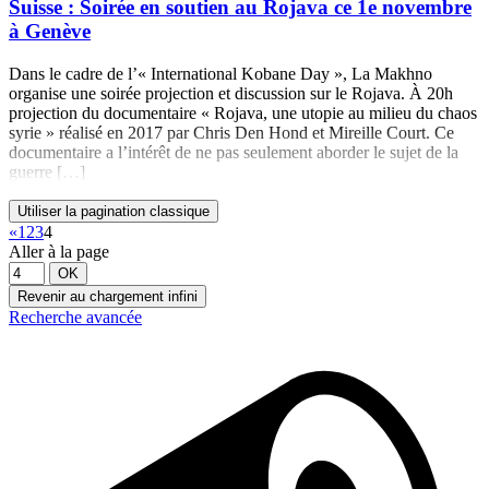
Suisse : Soirée en soutien au Rojava ce 1e novembre
à Genève
Dans le cadre de l’« International Kobane Day », La Makhno
organise une soirée projection et discussion sur le Rojava. À 20h
projection du documentaire « Rojava, une utopie au milieu du chaos
syrie » réalisé en 2017 par Chris Den Hond et Mireille Court. Ce
documentaire a l’intérêt de ne pas seulement aborder le sujet de la
guerre […]
Utiliser la pagination classique
«
1
2
3
4
Aller à la page
OK
Revenir au chargement infini
Recherche avancée