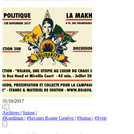
31/10/2017
|
Archives
|
Suisse
|
#Kurdistan
|
#Secours Rouge Genève
|
#Suisse
|
#Syrie