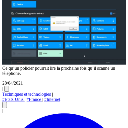
Ce qu’un policier pourrait lire la prochaine fois qu’il scanne un
téléphone.
28/04/2021
|
Techniques et technologies
|
#Etats-Unis
|
#France
|
#Internet
|