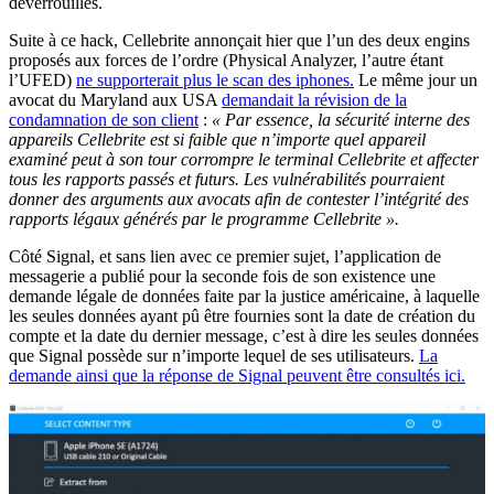
déverrouillés.
Suite à ce hack, Cellebrite annonçait hier que l’un des deux engins
proposés aux forces de l’ordre (Physical Analyzer, l’autre étant
l’UFED)
ne supporterait plus le scan des iphones.
Le même jour un
avocat du Maryland aux USA
demandait la révision de la
condamnation de son client
:
« Par essence, la sécurité interne des
appareils Cellebrite est si faible que n’importe quel appareil
examiné peut à son tour corrompre le terminal Cellebrite et affecter
tous les rapports passés et futurs. Les vulnérabilités pourraient
donner des arguments aux avocats afin de contester l’intégrité des
rapports légaux générés par le programme Cellebrite ».
Côté Signal, et sans lien avec ce premier sujet, l’application de
messagerie a publié pour la seconde fois de son existence une
demande légale de données faite par la justice américaine, à laquelle
les seules données ayant pû être fournies sont la date de création du
compte et la date du dernier message, c’est à dire les seules données
que Signal possède sur n’importe lequel de ses utilisateurs.
La
demande ainsi que la réponse de Signal peuvent être consultés ici.