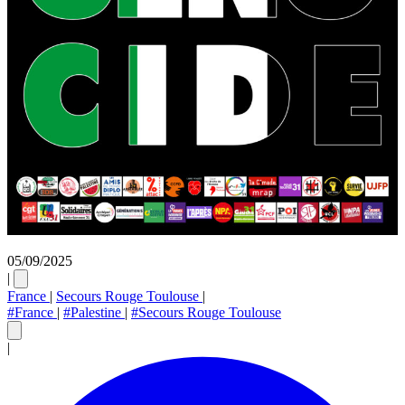
05/09/2025
|
France
|
Secours Rouge Toulouse
|
#France
|
#Palestine
|
#Secours Rouge Toulouse
|