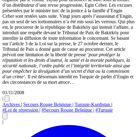
d’un distributeur d’une revue progressiste, Egin Ceber. Les excuses
présentées par le ministre turc de la justice à la famille d’Engin
Ceber sont restées sans suite. Vingt jours après l’assassinat d’Engin,
pas un seul de ses tortionnaires n’a été mis sous les verrous. Qui plus
est, le procureur de la république de Bakirköy qui instruit l’affaire, a
introduit une requête devant le Tribunal de Paix de Bakirköy pour
interdire la diffusion de toute information le concernant. Se basant
sur l’article 3 de la Loi sur la presse, le 27 octobre dernier, le
Tribunal de Paix a donné gain de cause au procureur. Cet article
prévoit une limitation de la liberté de presse ‘
pour protéger la
réputation et les droits d’autrui, la santé et la morale publiques, la
sécurité nationale, l’ordre public et l’intégrité territoriale ainsi que
pour empêcher la divulgation d’un secret d’état ou la commission
d’un crime
‘. Il est désormais interdit en Turquie de parler d’Engin et
des circonstances de sa mort atroce…
01/11/2008
|
Archives
|
Secours Rouge Belgique
|
Turquie-Kurdistan
|
#Loi de répression
|
#Secours Rouge Belgique
|
#Turquie
|