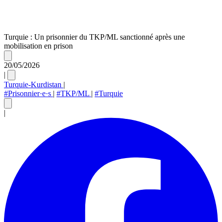
Turquie : Un prisonnier du TKP/ML sanctionné après une
mobilisation en prison
20/05/2026
|
Turquie-Kurdistan
|
#Prisonnier·e·s
|
#TKP/ML
|
#Turquie
|