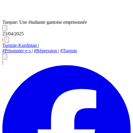
Turquie: Une étudiante gantoise emprisonnée
23/04/2025
|
Turquie-Kurdistan
|
#Prisonnier·e·s
|
#Répression
|
#Turquie
|