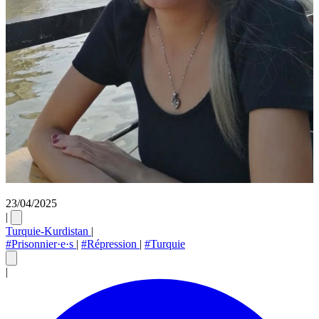
23/04/2025
|
Turquie-Kurdistan
|
#Prisonnier·e·s
|
#Répression
|
#Turquie
|