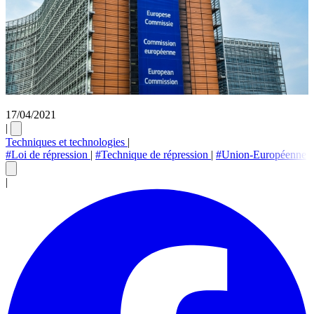
17/04/2021
|
Techniques et technologies
|
#Loi de répression
|
#Technique de répression
|
#Union-Européenne
|