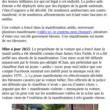
des tenues militaires (ce qui est légal à cet endroit). La police anti-
émeute a été déployée ainsi que des équipes de la garde nationale,
l’état d’urgence a été décrété. De nombreux antifascistes ont contre-
manifesté, et de nombreux affrontements ont éclaté entre fascistes et
antifas.
Une voiture a foncé dans la manifestation antifa, renversant
plusieurs manifestants
(vidéo ici, le contenu peut choquer)
, plusieurs
d’entre eux ont été gravement blessés. Une manifestante est morte
de ses blessures.
Mise à jour 2h55
: Le propriétaire de la voiture qui a foncé dans la
manif antifa a été identifié comme étant James Alex Fields Jr et a été
arrêté aux abords de la manifestation. Une intox avait été diffusée
auparavant par le forum pro-altright 4Chan, qui prétendait que le
chauffeur était un jeune « antifa » (avec pour seul indice que son
compte Facebook montrait son intérêt pour la musique rock des
années 1970…). La jeune manifestante est effectivement décédée
des blessures causées par la voiture bélier. Des officiels de la police
ont défendu que le chauffeur n’avait « pas eu d’autres choix »,
arguant que des « manifestants violents » menaçaient sa voiture,
alors qu’on peut voir sur les nombreuses vidéos de la scène que la
voiture vient de l’extérieur de la manifestation à très grande vitesse.