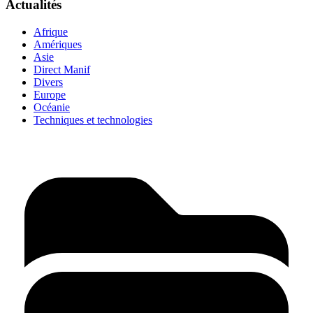
Actualités
Afrique
Amériques
Asie
Direct Manif
Divers
Europe
Océanie
Techniques et technologies