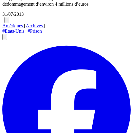
dédommagement d’environ 4 millions d’euros.
31/07/2013
|
Amériques
|
Archives
|
#Etats-Unis
|
#Prison
|