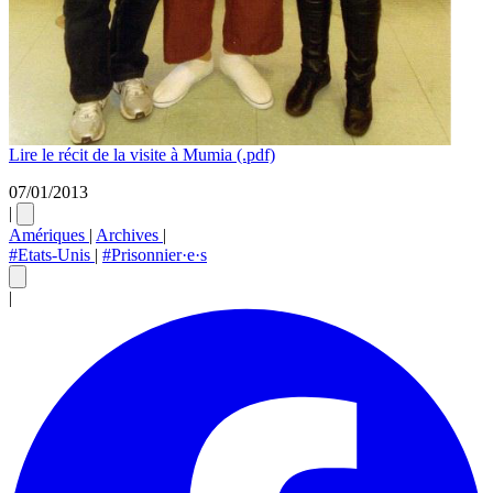
Lire le récit de la visite à Mumia (.pdf)
07/01/2013
|
Amériques
|
Archives
|
#Etats-Unis
|
#Prisonnier·e·s
|