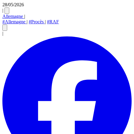
28/05/2026
|
Allemagne
|
#Allemagne
|
#Procès
|
#RAF
|
Charger le post
En cliquant, vous acceptez le chargement de contenu depuis un