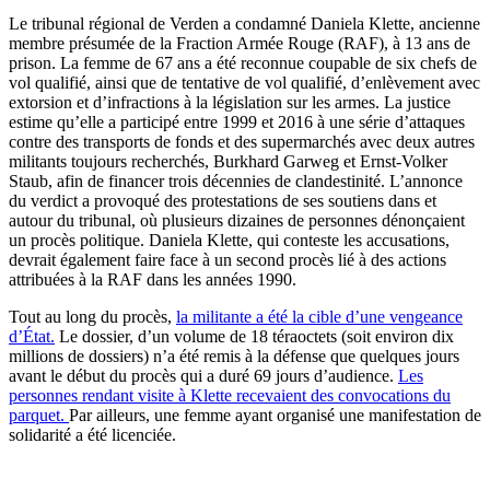
Le tribunal régional de Verden a condamné Daniela Klette, ancienne
membre présumée de la Fraction Armée Rouge (RAF), à 13 ans de
prison. La femme de 67 ans a été reconnue coupable de six chefs de
vol qualifié, ainsi que de tentative de vol qualifié, d’enlèvement avec
extorsion et d’infractions à la législation sur les armes. La justice
estime qu’elle a participé entre 1999 et 2016 à une série d’attaques
contre des transports de fonds et des supermarchés avec deux autres
militants toujours recherchés, Burkhard Garweg et Ernst-Volker
Staub, afin de financer trois décennies de clandestinité. L’annonce
du verdict a provoqué des protestations de ses soutiens dans et
autour du tribunal, où plusieurs dizaines de personnes dénonçaient
un procès politique. Daniela Klette, qui conteste les accusations,
devrait également faire face à un second procès lié à des actions
attribuées à la RAF dans les années 1990.
Tout au long du procès,
la militante a été la cible d’une vengeance
d’État.
Le dossier, d’un volume de 18 téraoctets (soit environ dix
millions de dossiers) n’a été remis à la défense que quelques jours
avant le début du procès qui a duré 69 jours d’audience.
Les
personnes rendant visite à Klette recevaient des convocations du
parquet.
Par ailleurs, une femme ayant organisé une manifestation de
solidarité a été licenciée.