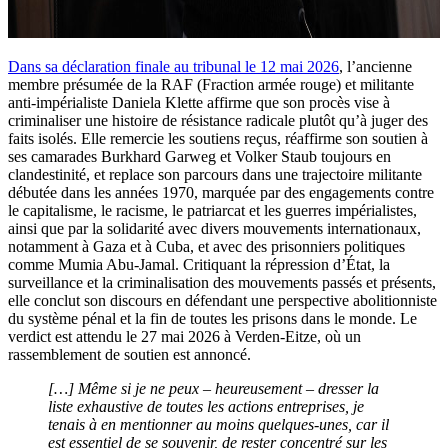
Dans sa déclaration finale au tribunal le 12 mai 2026
, l’ancienne
membre présumée de la RAF (Fraction armée rouge) et militante
anti-impérialiste Daniela Klette affirme que son procès vise à
criminaliser une histoire de résistance radicale plutôt qu’à juger des
faits isolés. Elle remercie les soutiens reçus, réaffirme son soutien à
ses camarades Burkhard Garweg et Volker Staub toujours en
clandestinité, et replace son parcours dans une trajectoire militante
débutée dans les années 1970, marquée par des engagements contre
le capitalisme, le racisme, le patriarcat et les guerres impérialistes,
ainsi que par la solidarité avec divers mouvements internationaux,
notamment à Gaza et à Cuba, et avec des prisonniers politiques
comme Mumia Abu-Jamal. Critiquant la répression d’État, la
surveillance et la criminalisation des mouvements passés et présents,
elle conclut son discours en défendant une perspective abolitionniste
du système pénal et la fin de toutes les prisons dans le monde. Le
verdict est attendu le 27 mai 2026 à Verden-Eitze, où un
rassemblement de soutien est annoncé.
[…]
Même si je ne peux – heureusement – ​​dresser la
liste exhaustive de toutes les actions entreprises, je
tenais à en mentionner au moins quelques-unes, car il
est essentiel de se souvenir, de rester concentré sur les