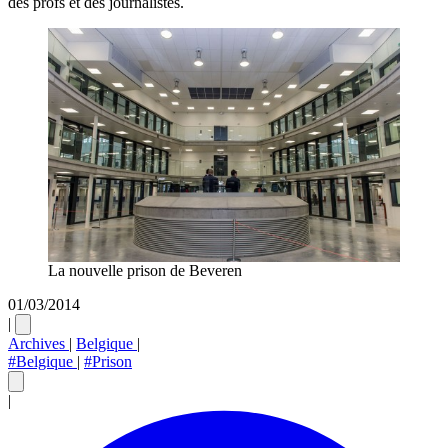
des profs et des journalistes.
La nouvelle prison de Beveren
01/03/2014
|
Archives
|
Belgique
|
#Belgique
|
#Prison
|