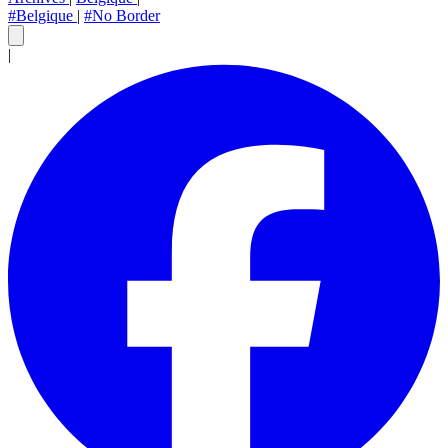
#Belgique
|
#No Border
|