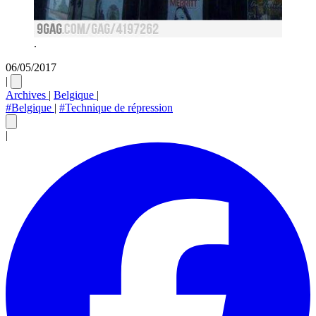
.
06/05/2017
|
Archives
|
Belgique
|
#Belgique
|
#Technique de répression
|