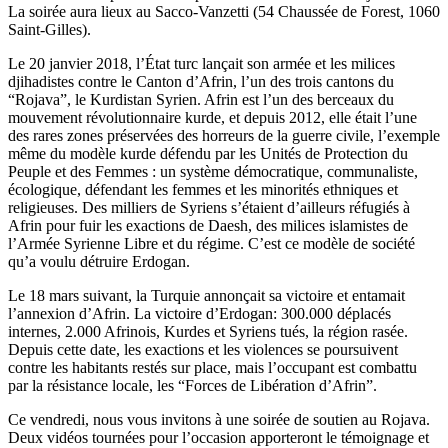
La soirée aura lieux au Sacco-Vanzetti (54 Chaussée de Forest, 1060
Saint-Gilles).
Le 20 janvier 2018, l’État turc lançait son armée et les milices
djihadistes contre le Canton d’Afrin, l’un des trois cantons du
“Rojava”, le Kurdistan Syrien. Afrin est l’un des berceaux du
mouvement révolutionnaire kurde, et depuis 2012, elle était l’une
des rares zones préservées des horreurs de la guerre civile, l’exemple
même du modèle kurde défendu par les Unités de Protection du
Peuple et des Femmes : un système démocratique, communaliste,
écologique, défendant les femmes et les minorités ethniques et
religieuses. Des milliers de Syriens s’étaient d’ailleurs réfugiés à
Afrin pour fuir les exactions de Daesh, des milices islamistes de
l’Armée Syrienne Libre et du régime. C’est ce modèle de société
qu’a voulu détruire Erdogan.
Le 18 mars suivant, la Turquie annonçait sa victoire et entamait
l’annexion d’Afrin. La victoire d’Erdogan: 300.000 déplacés
internes, 2.000 Afrinois, Kurdes et Syriens tués, la région rasée.
Depuis cette date, les exactions et les violences se poursuivent
contre les habitants restés sur place, mais l’occupant est combattu
par la résistance locale, les “Forces de Libération d’Afrin”.
Ce vendredi, nous vous invitons à une soirée de soutien au Rojava.
Deux vidéos tournées pour l’occasion apporteront le témoignage et