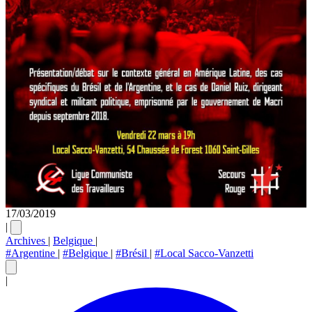
17/03/2019
|
Archives
|
Belgique
|
#Argentine
|
#Belgique
|
#Brésil
|
#Local Sacco-Vanzetti
|